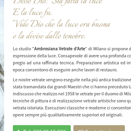
Disse Dio: "Sia fatta la luce"
E la luce fu.
Vide Dio che la luce era buona
e la divise dalle tenebre.
Lo studio "
Ambrosiana Vetrate d'Arte
" di Milano si propone 
espressione della luce. Consapevole di avere una profonda com
pregio ad una raffinata tecnica. Preparazione artistica ed 
epoca consentono di eseguire anche lavori di restauro.
Le nostre vetrate vengono eseguite nella più antica tradizion
stata tramandata dai grandi Maestri che ci hanno preceduto Uno
indiscusso che realizzo nel 1958 le vetrate per il duomo di Milano
tecniche di pittura e di
realizzazione vetrate artistiche
sono qu
vetrata istoriata. Esecuzioni classiche e moderne ci consento
opere sempre più qualitativamente superiori ed originali.