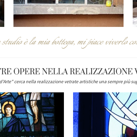
 studio è la mia bottega, mi piace viverlo co
RE OPERE NELLA REALIZZAZIONE 
d'Arte
" cerca nella
realizzazione vetrate artistiche
una sempre più sug