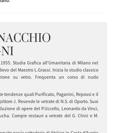
ilano.
ENACCHIO
NI
1955. Studia Grafica all'Umanitaria di Milano nel
lievo del Maestro L.Grassi. Inizia lo studio classico
azione su vetro. Frequenta un corso di nudo
ate tendenze quali Purificato, Paganini, Repossi e il
 pittore J. Resende le vetrate di N.S. di Oporto. Suoi
raduzione di opere del P.Uccello, Leonardo da Vinci,
ucha. Compie restauri a vetrate del G. Chini e M.
eguite per la cattedrale di Abijian in Costa d'Avorio