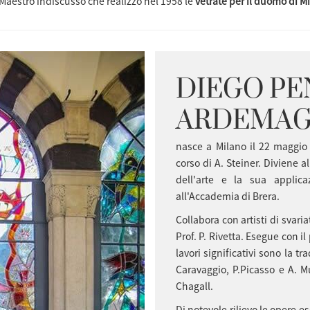
a Maestro indiscusso che realizzo nel 1958 le
vetrate per il duomo di M
DIEGO P
ARDEMAG
nasce a Milano il 22 maggio 
corso di A. Steiner. Diviene al
dell'arte e la sua applic
all'Accademia di Brera.
Collabora con artisti di svari
Prof. P. Rivetta. Esegue con il
lavori significativi sono la t
Caravaggio, P.Picasso e A. M
Chagall.
Di notevole rilievo le opere es