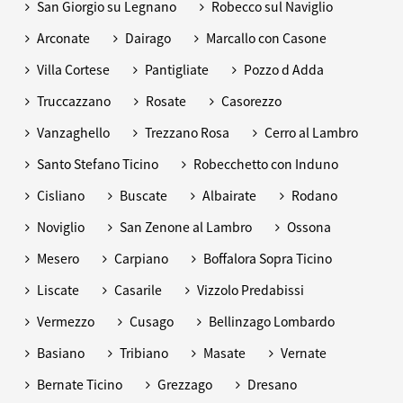
San Giorgio su Legnano
Robecco sul Naviglio
Arconate
Dairago
Marcallo con Casone
Villa Cortese
Pantigliate
Pozzo d Adda
Truccazzano
Rosate
Casorezzo
Vanzaghello
Trezzano Rosa
Cerro al Lambro
Santo Stefano Ticino
Robecchetto con Induno
Cisliano
Buscate
Albairate
Rodano
Noviglio
San Zenone al Lambro
Ossona
Mesero
Carpiano
Boffalora Sopra Ticino
Liscate
Casarile
Vizzolo Predabissi
Vermezzo
Cusago
Bellinzago Lombardo
Basiano
Tribiano
Masate
Vernate
Bernate Ticino
Grezzago
Dresano