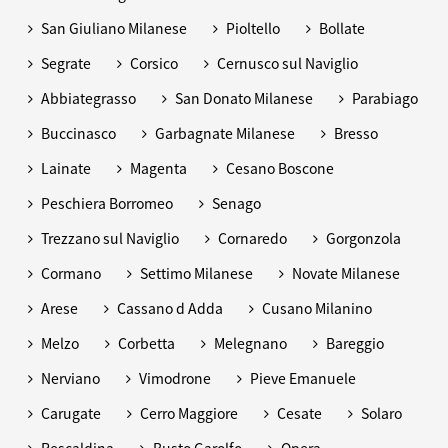
San Giuliano Milanese
Pioltello
Bollate
Segrate
Corsico
Cernusco sul Naviglio
Abbiategrasso
San Donato Milanese
Parabiago
Buccinasco
Garbagnate Milanese
Bresso
Lainate
Magenta
Cesano Boscone
Peschiera Borromeo
Senago
Trezzano sul Naviglio
Cornaredo
Gorgonzola
Cormano
Settimo Milanese
Novate Milanese
Arese
Cassano d Adda
Cusano Milanino
Melzo
Corbetta
Melegnano
Bareggio
Nerviano
Vimodrone
Pieve Emanuele
Carugate
Cerro Maggiore
Cesate
Solaro
Rescaldina
Busto Garolfo
Opera