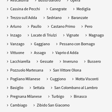
Cassina de Pecchi
Canegrate
Mediglia
Trezzo sull Adda
Sedriano
Baranzate
Arluno
Paullo
Castano Primo
Pero
Inzago
Locate di Triulzi
Vignate
Magnago
Vanzago
Gaggiano
Pessano con Bornago
Vittuone
Assago
Vaprio d Adda
Lacchiarella
Gessate
Inveruno
Bussero
Pozzuolo Martesana
San Vittore Olona
Pogliano Milanese
Cuggiono
Motta Visconti
Basiglio
Settala
San Colombano al Lambro
Pregnana Milanese
Turbigo
Binasco
Cambiago
Zibido San Giacomo