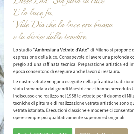
Disse Dio: "Sia fatta la luce"
E la luce fu.
Vide Dio che la luce era buona
e la divise dalle tenebre.
Lo studio "
Ambrosiana Vetrate d'Arte
" di Milano si propone 
espressione della luce. Consapevole di avere una profonda com
pregio ad una raffinata tecnica. Preparazione artistica ed 
epoca consentono di eseguire anche lavori di restauro.
Le nostre vetrate vengono eseguite nella più antica tradizion
stata tramandata dai grandi Maestri che ci hanno preceduto Uno
indiscusso che realizzo nel 1958 le vetrate per il duomo di Milano
tecniche di pittura e di
realizzazione vetrate artistiche
sono qu
vetrata istoriata. Esecuzioni classiche e moderne ci consento
opere sempre più qualitativamente superiori ed originali.