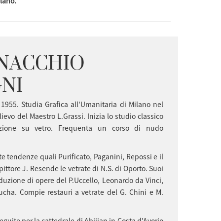
ilano.
ENACCHIO
NI
1955. Studia Grafica all'Umanitaria di Milano nel
lievo del Maestro L.Grassi. Inizia lo studio classico
azione su vetro. Frequenta un corso di nudo
ate tendenze quali Purificato, Paganini, Repossi e il
 pittore J. Resende le vetrate di N.S. di Oporto. Suoi
raduzione di opere del P.Uccello, Leonardo da Vinci,
ucha. Compie restauri a vetrate del G. Chini e M.
eguite per la cattedrale di Abijian in Costa d'Avorio