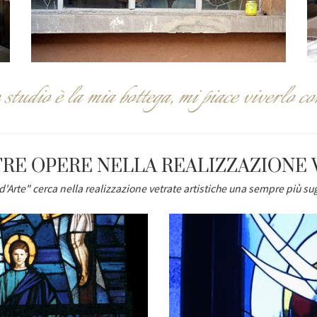
 studio è la mia bottega, mi piace viverlo co
RE OPERE NELLA REALIZZAZIONE 
d'Arte
" cerca nella
realizzazione vetrate artistiche
una sempre più sug