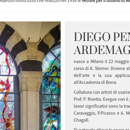
a Maestro indiscusso che realizzo nel 1958 le
vetrate per il duomo di M
DIEGO P
ARDEMAG
nasce a Milano il 22 maggio 
corso di A. Steiner. Diviene al
dell'arte e la sua applic
all'Accademia di Brera.
Collabora con artisti di svari
Prof. P. Rivetta. Esegue con il
lavori significativi sono la t
Caravaggio, P.Picasso e A. M
Chagall.
Di notevole rilievo le opere es